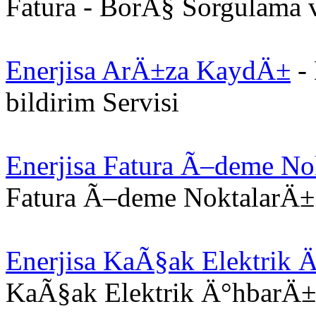
Fatura - BorÃ§ Sorgulama 
Enerjisa ArÄ±za KaydÄ±
- 
bildirim Servisi
Enerjisa Fatura Ã–deme No
Fatura Ã–deme NoktalarÄ±
Enerjisa KaÃ§ak Elektrik 
KaÃ§ak Elektrik Ä°hbarÄ±