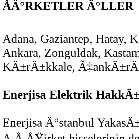
ÅÄ°RKETLER Ä°LLER
Adana, Gaziantep, Hatay, K
Ankara, Zonguldak, Kasta
KÄ±rÄ±kkale, Ã‡ankÄ±rÄ
Enerjisa Elektrik HakkÄ
Enerjisa Ä°stanbul YakasÄ
A.Å ÅŸirket hisselerinin 