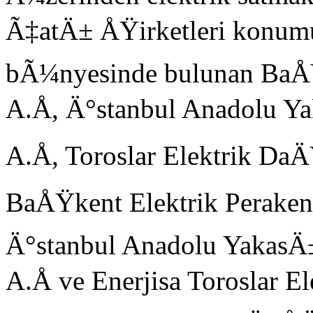
Ã‡atÄ± ÅŸirketleri konumun
bÃ¼nyesinde bulunan Ba
A.Å, Ä°stanbul Anadolu 
A.Å, Toroslar Elektrik Da
BaÅŸkent Elektrik Peraken
Ä°stanbul Anadolu YakasÄ
A.Å ve Enerjisa Toroslar 