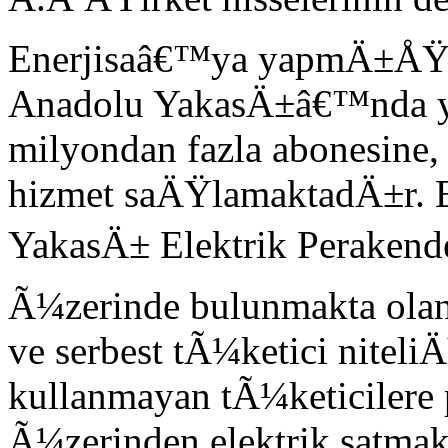
Enerjisaâ€™ya yapmÄ±ÅŸtÄ
Anadolu YakasÄ±â€™nda ya
milyondan fazla abonesine, 
hizmet saÄŸlamaktadÄ±r. E
YakasÄ± Elektrik Perakend
Ã¼zerinde bulunmakta olan
ve serbest tÃ¼ketici nite
kullanmayan tÃ¼keticilere 
Ã¼zerinden elektrik satmak