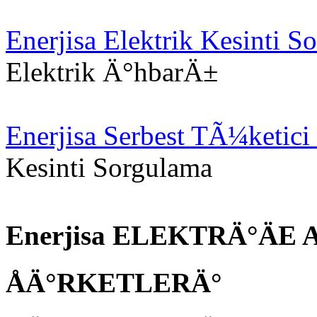
Enerjisa Elektrik Kesinti S
Elektrik Ä°hbarÄ±
Enerjisa Serbest TÃ¼ketici
Kesinti Sorgulama
Enerjisa ELEKTRÄ°ÄE 
ÅÄ°RKETLERÄ°