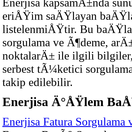
Enerjisa kapsamÄ±nda sun
eriÅŸim saÄŸlayan baÄŸ
listelenmiÅŸtir. Bu baÄŸl
sorgulama ve Ã¶deme, arÄ±z
noktalarÄ± ile ilgili bilgil
serbest tÃ¼ketici sorgulam
takip edilebilir.
Enerjisa Ä°ÅŸlem Ba
Enerjisa Fatura Sorgulama