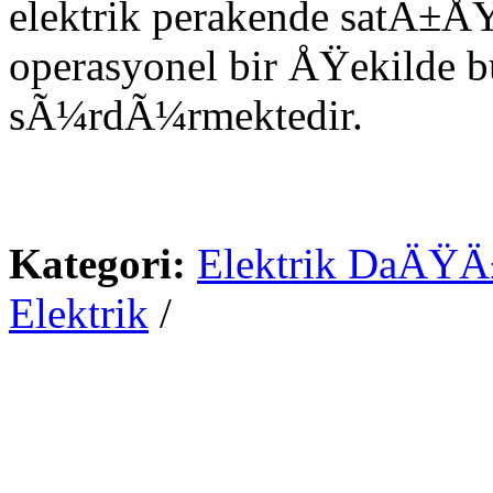
elektrik perakende satÄ±ÅŸÄ
operasyonel bir ÅŸekilde bu
sÃ¼rdÃ¼rmektedir.
Kategori:
Elektrik DaÄŸÄ
Elektrik
/