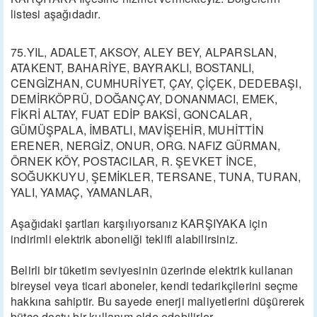
listesi aşağıdadır.
75.YIL, ADALET, AKSOY, ALEY BEY, ALPARSLAN,
ATAKENT, BAHARİYE, BAYRAKLI, BOSTANLI,
CENGİZHAN, CUMHURİYET, ÇAY, ÇİÇEK, DEDEBAŞI,
DEMİRKÖPRÜ, DOĞANÇAY, DONANMACI, EMEK,
FİKRİ ALTAY, FUAT EDİP BAKSİ, GONCALAR,
GÜMÜŞPALA, İMBATLI, MAVİŞEHİR, MUHİTTİN
ERENER, NERGİZ, ONUR, ORG. NAFIZ GÜRMAN,
ÖRNEK KÖY, POSTACILAR, R. ŞEVKET İNCE,
SOĞUKKUYU, ŞEMİKLER, TERSANE, TUNA, TURAN,
YALI, YAMAÇ, YAMANLAR,
Aşağıdaki şartları karşılıyorsanız KARŞIYAKA için
indirimli elektrik aboneliği teklifi alabilirsiniz.
Belirli bir tüketim seviyesinin üzerinde elektrik kullanan
bireysel veya ticari aboneler, kendi tedarikçilerini seçme
hakkına sahiptir. Bu sayede enerji maliyetlerini düşürerek
bütçe dostu bir kullanım elde edebilirler.