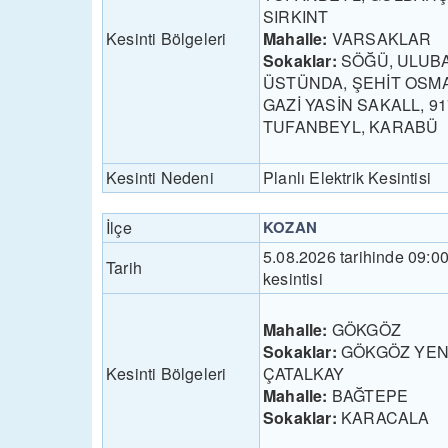
SIRKINT
Kesinti Bölgeleri
Mahalle:
VARSAKLAR
Sokaklar:
SÖĞÜ, ULUBA
ÜSTÜNDA, ŞEHİT OSMAN
GAZİ YASİN SAKALL, 9
TUFANBEYL, KARABÜ
Kesinti Nedeni
Planlı Elektrik Kesintisi
İlçe
KOZAN
5.08.2026 tarihinde 09:0
Tarih
kesintisi
Mahalle:
GÖKGÖZ
Sokaklar:
GÖKGÖZ YENİ
Kesinti Bölgeleri
ÇATALKAY
Mahalle:
BAĞTEPE
Sokaklar:
KARACALA