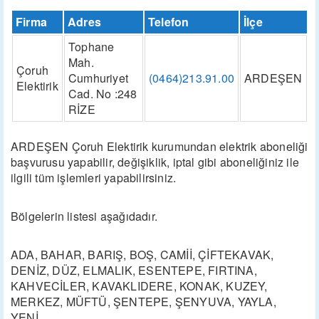
Firma
Adres
Telefon
İlçe
Tophane
Mah.
Çoruh
Cumhuriyet
(0464)213.91.00
ARDEŞEN
Elektirik
Cad. No :248
RİZE
ARDEŞEN Çoruh Elektirik kurumundan elektrik aboneliği
başvurusu yapabilir, değişiklik, iptal gibi aboneliğiniz ile
ilgili tüm işlemleri yapabilirsiniz.
Bölgelerin listesi aşağıdadır.
ADA, BAHAR, BARIŞ, BOŞ, CAMİİ, ÇİFTEKAVAK,
DENİZ, DÜZ, ELMALIK, ESENTEPE, FIRTINA,
KAHVECİLER, KAVAKLIDERE, KONAK, KUZEY,
MERKEZ, MÜFTÜ, ŞENTEPE, ŞENYUVA, YAYLA,
YENİ,