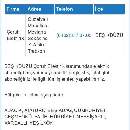
Firma
Adres
Telefon
İlçe
Güzelyalı
Mahallesi
Çoruh
Mevlana
(0462)377.67.00
BEŞİKDÜZÜ
Elektirik
Sokak no
:9 Arsin /
Trabzon
BEŞİKDÜZÜ Çoruh Elektirik kurumundan elektrik
aboneliği başvurusu yapabilir, değişiklik, iptal gibi
aboneliğiniz ile ilgili tüm işlemleri yapabilirsiniz.
Bölgelerin listesi aşağıdadır.
ADACIK, ATATÜRK, BEŞİKDAĞ, CUMHURİYET,
ÇEŞMEÖNÜ, FATİH, HÜRRİYET, NEFSİŞARLI,
VARDALLI, YEŞİLKÖY,