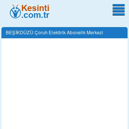
BEŞİKDÜZÜ Çoruh Elektirik Abonelik Merkezi