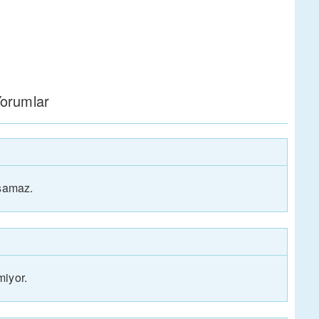
orumlar
ksamaz.
miyor.