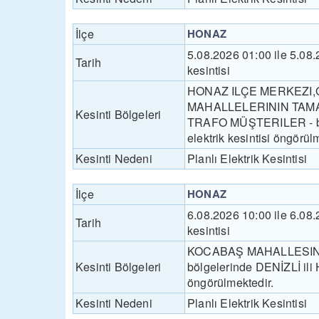
İlçe
HONAZ
5.08.2026 01:00 ile 5.08
Tarih
kesintisi
HONAZ ILÇE MERKEZI,
MAHALLELERININ TAMA
Kesinti Bölgeleri
TRAFO MÜŞTERILER - bölg
elektrik kesintisi öngörül
Kesinti Nedeni
Planlı Elektrik Kesintisi
İlçe
HONAZ
6.08.2026 10:00 ile 6.08
Tarih
kesintisi
KOCABAŞ MAHALLESIN
Kesinti Bölgeleri
bölgelerinde DENİZLİ ili H
öngörülmektedir.
Kesinti Nedeni
Planlı Elektrik Kesintisi