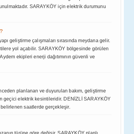
lde sunulmaktadır. SARAYKÖY için elektrik durumunu
r?
yapı geliştirme çalışmaları sırasında meydana gelir.
ntilere yol açabilir. SARAYKÖY bölgesinde görülen
. Aydem ekipleri enerji dağıtımının güvenli ve
n önceden planlanan ve duyurulan bakım, geliştirme
an geçici elektrik kesintileridir. DENİZLİ SARAYKÖY
 belirlenen saatlerde gerçekleşir.
arızanın türüne göre değişir. SARAYKÖY planlı