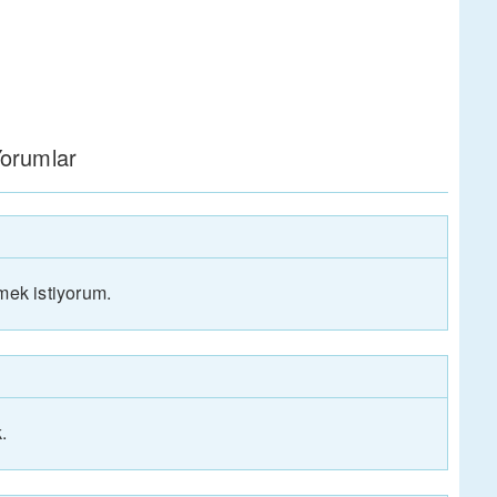
orumlar
mek istiyorum.
.