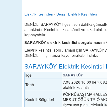
Elektrik Kesintileri
›
Denizli Elektrik Kesintileri
DENİZLİ SARAYKÖY ilçesi, son dakika güncellem
almaktadır. Kesintiler, kısa süreli ve lokal olabi
kapsayabilir.
SARAYKÖY elektrik kesintisi sorgulamasını 
Elektrik kesintisi sorgulaması için SARAYKÖY
A
DENİZLİ ili için arıza kaydı bırakabilirsiniz.
SARAYKÖY Elektrik Kesintisi L
İlçe
SARAYKÖY
7.08.2026 10:00 ile 7.0
Tarih
elektrik kesintisi
KÖPRÜBAŞI MAHALLES
Kesinti Bölgeleri
MESUT ÖĞÜN TR Ö,AKÇA 
ilçesi için planlı elektrik