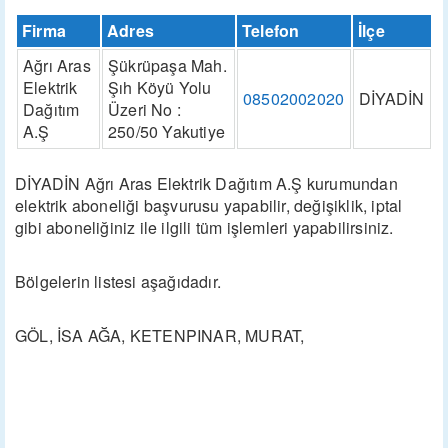
Firma
Adres
Telefon
İlçe
Ağrı Aras
Şükrüpaşa Mah.
Elektrik
Şıh Köyü Yolu
08502002020
DİYADİN
Dağıtım
Üzeri No :
A.Ş
250/50 Yakutiye
DİYADİN Ağrı Aras Elektrik Dağıtım A.Ş kurumundan
elektrik aboneliği başvurusu yapabilir, değişiklik, iptal
gibi aboneliğiniz ile ilgili tüm işlemleri yapabilirsiniz.
Bölgelerin listesi aşağıdadır.
GÖL, İSA AĞA, KETENPINAR, MURAT,