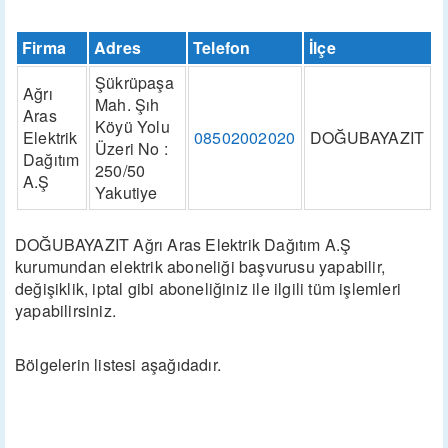
Firma
Adres
Telefon
İlçe
Şükrüpaşa
Ağrı
Mah. Şıh
Aras
Köyü Yolu
Elektrik
08502002020
DOĞUBAYAZIT
Üzeri No :
Dağıtım
250/50
A.Ş
Yakutiye
DOĞUBAYAZIT Ağrı Aras Elektrik Dağıtım A.Ş
kurumundan elektrik aboneliği başvurusu yapabilir,
değişiklik, iptal gibi aboneliğiniz ile ilgili tüm işlemleri
yapabilirsiniz.
Bölgelerin listesi aşağıdadır.