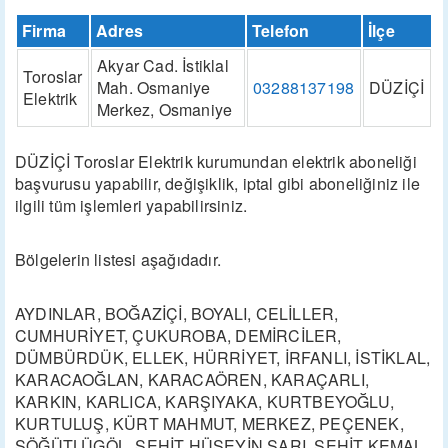
Firma
Adres
Telefon
İlçe
Akyar Cad. İstiklal
Toroslar
Mah. Osmaniye
03288137198
DÜZİÇİ
Elektrik
Merkez, Osmaniye
DÜZİÇİ Toroslar Elektrik kurumundan elektrik aboneliği
başvurusu yapabilir, değişiklik, iptal gibi aboneliğiniz ile
ilgili tüm işlemleri yapabilirsiniz.
Bölgelerin listesi aşağıdadır.
AYDINLAR, BOĞAZİÇİ, BOYALI, CELİLLER,
CUMHURİYET, ÇUKUROBA, DEMİRCİLER,
DÜMBÜRDÜK, ELLEK, HÜRRİYET, İRFANLI, İSTİKLAL,
KARACAOĞLAN, KARACAÖREN, KARAÇARLI,
KARKIN, KARLICA, KARŞIYAKA, KURTBEYOĞLU,
KURTULUŞ, KÜRT MAHMUT, MERKEZ, PEÇENEK,
SÖĞÜTLÜGÖL, ŞEHİT HÜSEYİN SARI, ŞEHİT KEMAL