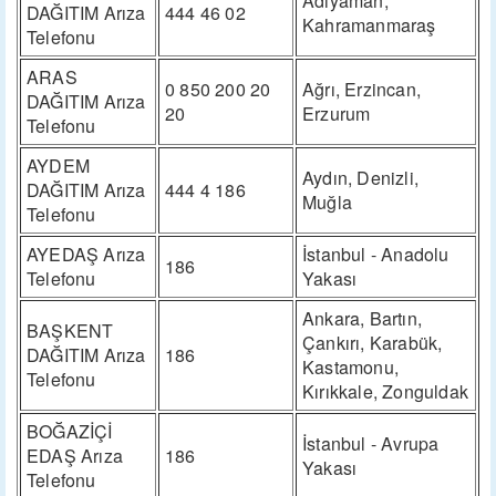
Adıyaman,
DAĞITIM Arıza
444 46 02
Kahramanmaraş
Telefonu
ARAS
0 850 200 20
Ağrı, Erzincan,
DAĞITIM Arıza
20
Erzurum
Telefonu
AYDEM
Aydın, Denizli,
DAĞITIM Arıza
444 4 186
Muğla
Telefonu
AYEDAŞ Arıza
İstanbul - Anadolu
186
Telefonu
Yakası
Ankara, Bartın,
BAŞKENT
Çankırı, Karabük,
DAĞITIM Arıza
186
Kastamonu,
Telefonu
Kırıkkale, Zonguldak
BOĞAZİÇİ
İstanbul - Avrupa
EDAŞ Arıza
186
Yakası
Telefonu