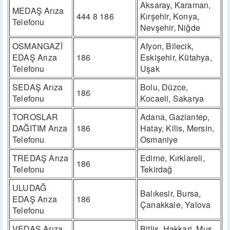
Aksaray, Karaman,
MEDAŞ Arıza
444 8 186
Kırşehir, Konya,
Telefonu
Nevşehir, Niğde
OSMANGAZİ
Afyon, Bilecik,
EDAŞ Arıza
186
Eskişehir, Kütahya,
Telefonu
Uşak
SEDAŞ Arıza
Bolu, Düzce,
186
Telefonu
Kocaeli, Sakarya
TOROSLAR
Adana, Gaziantep,
DAĞITIM Arıza
186
Hatay, Kilis, Mersin,
Telefonu
Osmaniye
TREDAŞ Arıza
Edirne, Kırklareli,
186
Telefonu
Tekirdağ
ULUDAĞ
Balıkesir, Bursa,
EDAŞ Arıza
186
Çanakkale, Yalova
Telefonu
VEDAŞ Arıza
Bitlis, Hakkari, Muş,