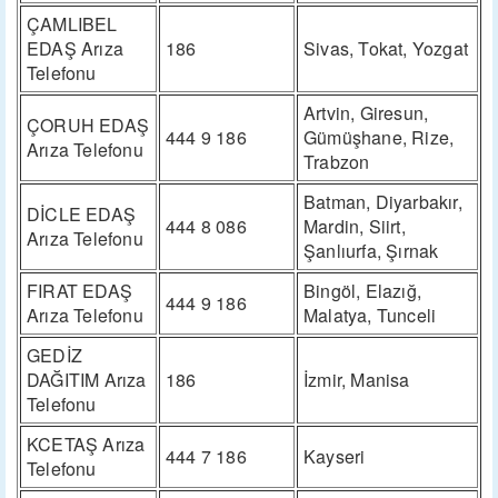
ÇAMLIBEL
EDAŞ Arıza
186
Sivas, Tokat, Yozgat
Telefonu
Artvin, Giresun,
ÇORUH EDAŞ
444 9 186
Gümüşhane, Rize,
Arıza Telefonu
Trabzon
Batman, Diyarbakır,
DİCLE EDAŞ
444 8 086
Mardin, Siirt,
Arıza Telefonu
Şanlıurfa, Şırnak
FIRAT EDAŞ
Bingöl, Elazığ,
444 9 186
Arıza Telefonu
Malatya, Tunceli
GEDİZ
DAĞITIM Arıza
186
İzmir, Manisa
Telefonu
KCETAŞ Arıza
444 7 186
Kayseri
Telefonu