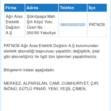
Firma
Adres
Telefon
İlçe
Ağrı Aras
Şükrüpaşa Mah.
Elektrik
Şıh Köyü Yolu
08502002020
PATNOS
Dağıtım
Üzeri No :
A.Ş
250/50 Yakutiye
PATNOS Ağrı Aras Elektrik Dağıtım A.Ş kurumundan
elektrik aboneliği başvurusu yapabilir, değişiklik, iptal
gibi aboneliğiniz ile ilgili tüm işlemleri yapabilirsiniz.
Bölgelerin listesi aşağıdadır.
MERKEZ, ALPARSLAN, CAMİ, CUMHURİYET, ÇAY,
İNÖNÜ, SÜTLÜ PINAR, YENİ, YEŞİL ÇİMEN,