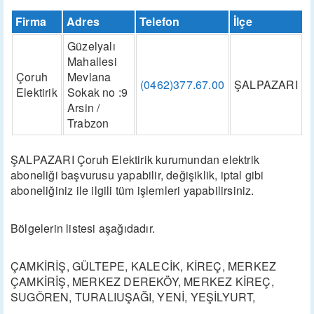
Firma
Adres
Telefon
İlçe
Güzelyalı
Mahallesi
Çoruh
Mevlana
(0462)377.67.00
ŞALPAZARI
Elektirik
Sokak no :9
Arsin /
Trabzon
ŞALPAZARI Çoruh Elektirik kurumundan elektrik
aboneliği başvurusu yapabilir, değişiklik, iptal gibi
aboneliğiniz ile ilgili tüm işlemleri yapabilirsiniz.
Bölgelerin listesi aşağıdadır.
ÇAMKİRİŞ, GÜLTEPE, KALECİK, KİREÇ, MERKEZ
ÇAMKİRİŞ, MERKEZ DEREKÖY, MERKEZ KİREÇ,
SUGÖREN, TURALIUŞAĞI, YENİ, YEŞİLYURT,