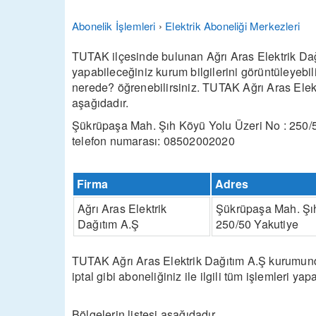
Abonelik İşlemleri
›
Elektrik Aboneliği Merkezleri
TUTAK ilçesinde bulunan Ağrı Aras Elektrik Dağıt
yapabileceğiniz kurum bilgilerini görüntüleyebi
nerede? öğrenebilirsiniz. TUTAK Ağrı Aras Elektr
aşağıdadır.
Şükrüpaşa Mah. Şıh Köyü Yolu Üzeri No : 250/
telefon numarası: 08502002020
Firma
Adres
Ağrı Aras Elektrik
Şükrüpaşa Mah. Şıh
Dağıtım A.Ş
250/50 Yakutiye
TUTAK Ağrı Aras Elektrik Dağıtım A.Ş kurumundan
iptal gibi aboneliğiniz ile ilgili tüm işlemleri yapa
Bölgelerin listesi aşağıdadır.