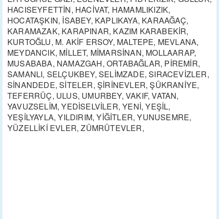
HACISEYFETTİN, HACİVAT, HAMAMLIKIZIK,
HOCATAŞKIN, İSABEY, KAPLIKAYA, KARAAĞAÇ,
KARAMAZAK, KARAPINAR, KAZIM KARABEKİR,
KURTOĞLU, M. AKİF ERSOY, MALTEPE, MEVLANA,
MEYDANCIK, MİLLET, MİMARSİNAN, MOLLAARAP,
MUSABABA, NAMAZGAH, ORTABAĞLAR, PİREMİR,
SAMANLI, SELÇUKBEY, SELİMZADE, SIRACEVİZLER,
SİNANDEDE, SİTELER, ŞİRİNEVLER, ŞÜKRANİYE,
TEFERRÜÇ, ULUS, UMURBEY, VAKIF, VATAN,
YAVUZSELİM, YEDİSELVİLER, YENİ, YEŞİL,
YEŞİLYAYLA, YILDIRIM, YİĞİTLER, YUNUSEMRE,
YÜZELLİKİ EVLER, ZÜMRÜTEVLER,