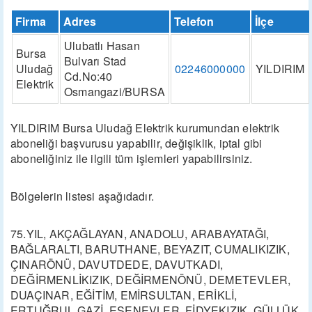
Firma
Adres
Telefon
İlçe
Ulubatlı Hasan
Bursa
Bulvarı Stad
Uludağ
02246000000
YILDIRIM
Cd.No:40
Elektrik
Osmangazi/BURSA
YILDIRIM Bursa Uludağ Elektrik kurumundan elektrik
aboneliği başvurusu yapabilir, değişiklik, iptal gibi
aboneliğiniz ile ilgili tüm işlemleri yapabilirsiniz.
Bölgelerin listesi aşağıdadır.
75.YIL, AKÇAĞLAYAN, ANADOLU, ARABAYATAĞI,
BAĞLARALTI, BARUTHANE, BEYAZIT, CUMALIKIZIK,
ÇINARÖNÜ, DAVUTDEDE, DAVUTKADI,
DEĞİRMENLİKIZIK, DEĞİRMENÖNÜ, DEMETEVLER,
DUAÇINAR, EĞİTİM, EMİRSULTAN, ERİKLİ,
ERTUĞRUL GAZİ, ESENEVLER, FİDYEKIZIK, GÜLLÜK,