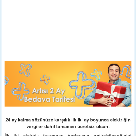
24 ay kalma sözünüze karşılık ilk iki ay boyunca elektriğin
vergiler dâhil tamamen ücretsiz olsun.
İlk iki elektrik faturanızı bedavaya getirebileceğinizi