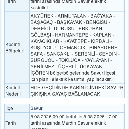
Tarih
tarihi arasında Mardin Savur elektrik
kesintisi
AKYÜREK - ARMUTALAN - BAĞYAKA -
BAŞAĞAÇ - BAŞKAVAK - BENGİSU -
DEREİÇİ - DURUSU - ERKURAN -
GÖLBAŞI - HARMANTEPE - KAPLAN -
KAYACIKLAR - KAYATEPE - KIRBALI -
Kesinti
KOŞUYOLU - ORMANCIK - PINARDERE -
Bölgeleri
SAFA - SANCAKLI - SERENLİ - SEYDIN -
SÜRGÜCÜ - TOKLUCA - YAYLAYANI -
YENİLMEZ - ÜÇERLİ - ÜÇKAVAK -
İÇÖREN bölge/bölgelerinde Savur ilçesi
için planlı elektrik kesintisi yapılacaktır.
Kesinti
HOP GEÇİDİNDE KABİN İÇİNDEKİ SAVUR
Nedeni
ÇIKIŞINA SAYAÇ BAĞLANACAK
İlçe
Savur
8.08.2026 09:00 tarihi ile 8.08.2026 17:00
Tarih
tarihi arasında Mardin Savur elektrik