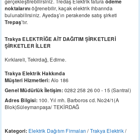
gerçekleştirebilirsiniz. Tredaş Elektrik fatura
ödeme
noktalarını
öğrenebilir, kaçak elektrik ihbarında
bulunabilirsiniz. Ayedaş’ın perakende satış şirketi
Trepaş
’tır.
Trakya ELEKTRİĞE AİT DAĞITIM ŞİRKETLERİ
ŞİRKETLER İLLER
Kırklareli, Tekirdağ, Edirne.
Trakya Elektrik Hakkında
Müşteri Hizmetleri:
Alo 186
Genel Müdürlük İletişim:
0282 258 26 00 - 15 (Santral)
Adres Bilgisi:
100. Yıl mh. Barboros cd. No24/1(A
Blok)Süleymanpaşa/ TEKİRDAĞ
Kategori:
Elektrik Dağıtım Firmaları
/
Trakya Elektrik
/